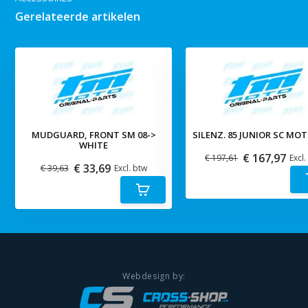
Gerelateerde artikelen
MUDGUARD, FRONT SM 08->
SILENZ. 85 JUNIOR SC MO
WHITE
€ 167,97
€ 197,61
Excl.
€ 33,69
€ 39,63
Excl. btw