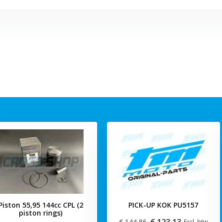
Piston 55,95 144cc CPL (2
PICK-UP KOK PU5157
piston rings)
€ 123,13
€ 144,86
Excl. btw