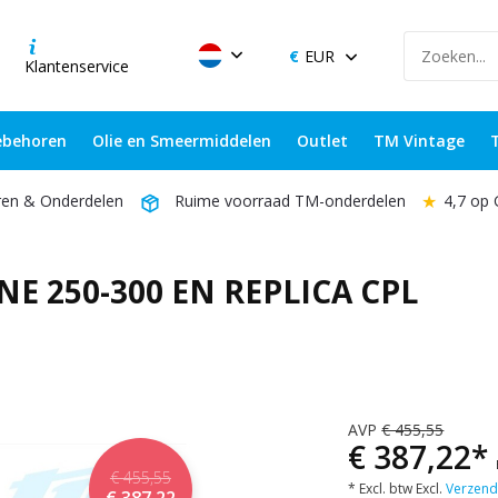
EUR
Klantenservice
behoren
Olie en Smeermiddelen
Outlet
TM Vintage
★
4,7 op
ren & Onderdelen
Ruime voorraad TM-onderdelen
E 250-300 EN REPLICA CPL
AVP
€ 455,55
€ 387,22*
€ 455,55
* Excl. btw Excl.
Verzend
€ 387,22