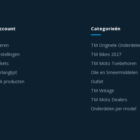
account
Categorieën
reren
TM Originele Onderdele
stellingen
TM Bikes 2027
ckets
TM Moto Toebehoren
rlanglijst
Olie en Smeermiddelen
jk producten
Outlet
TM Vintage
TM Moto Dealers
Onderdelen per model