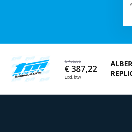
€
€ 455,55
ALBER
€ 387,22
REPLI
Excl. btw