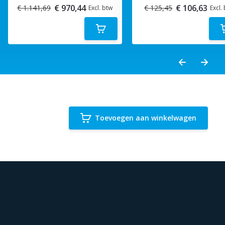
€ 970,44
€ 106,63
€ 1.141,69
€ 125,45
Excl. btw
Excl.
Toevoegen aan winkelwagen