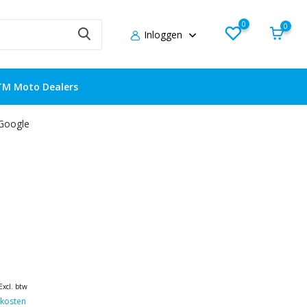
0
0
Inloggen
TM Moto Dealers
 Google
Excl. btw
kosten