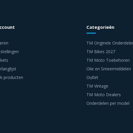
account
Categorieën
reren
TM Originele Onderdele
stellingen
TM Bikes 2027
ckets
TM Moto Toebehoren
rlanglijst
Olie en Smeermiddelen
jk producten
Outlet
TM Vintage
TM Moto Dealers
Onderdelen per model