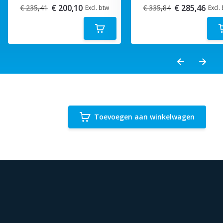
€ 200,10
€ 285,46
€ 235,41
€ 335,84
Excl. btw
Excl.
Toevoegen aan winkelwagen