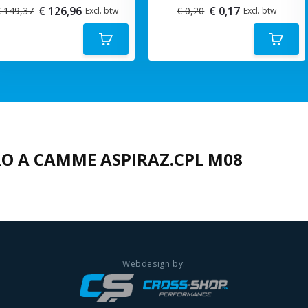
€ 126,96
€ 0,17
 149,37
€ 0,20
Excl. btw
Excl. btw
O A CAMME ASPIRAZ.CPL M08