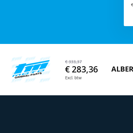
€
€ 333,37
€ 283,36
ALBER
Excl. btw