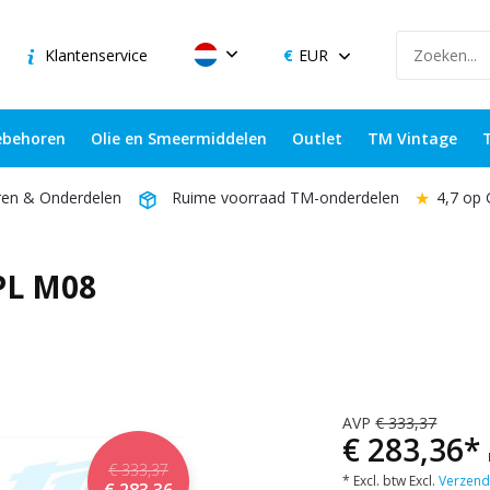
Klantenservice
EUR
behoren
Olie en Smeermiddelen
Outlet
TM Vintage
★
4,7 op
ren & Onderdelen
Ruime voorraad TM-onderdelen
PL M08
AVP
€ 333,37
€ 283,36*
€ 333,37
* Excl. btw Excl.
Verzend
€ 283,36