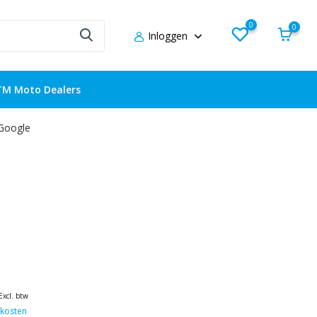
0
0
Inloggen
TM Moto Dealers
 Google
Excl. btw
kosten