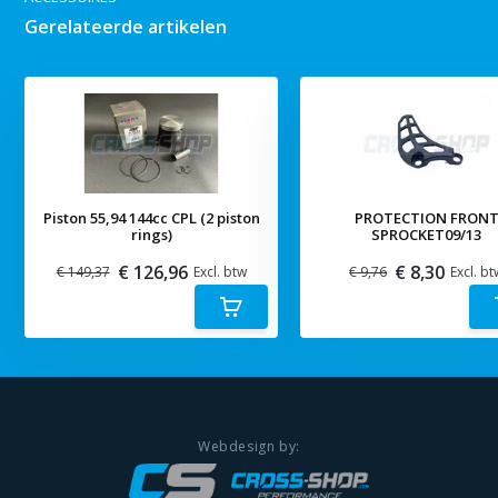
Gerelateerde artikelen
Piston 55,94 144cc CPL (2 piston
PROTECTION FRON
rings)
SPROCKET09/13
€ 126,96
€ 8,30
€ 149,37
Excl. btw
€ 9,76
Excl. bt