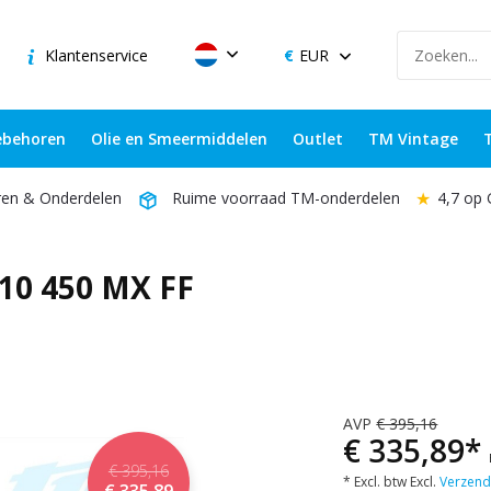
Klantenservice
EUR
behoren
Olie en Smeermiddelen
Outlet
TM Vintage
★
4,7 op
ren & Onderdelen
Ruime voorraad TM-onderdelen
10 450 MX FF
AVP
€ 395,16
€ 335,89*
€ 395,16
* Excl. btw Excl.
Verzend
€ 335,89