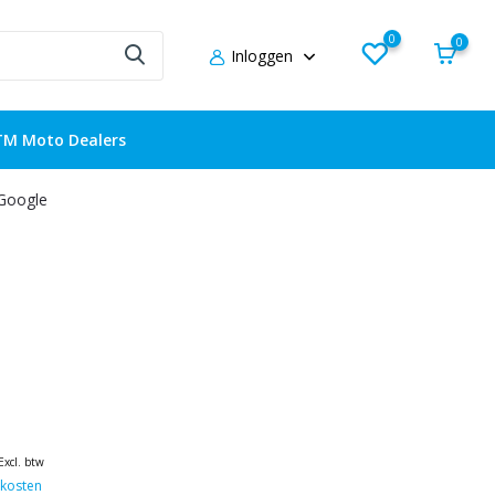
0
0
Inloggen
TM Moto Dealers
 Google
Excl. btw
kosten