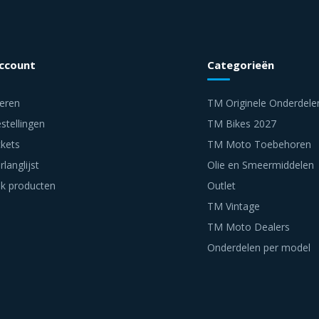
account
Categorieën
reren
TM Originele Onderdele
stellingen
TM Bikes 2027
ckets
TM Moto Toebehoren
rlanglijst
Olie en Smeermiddelen
jk producten
Outlet
TM Vintage
TM Moto Dealers
Onderdelen per model