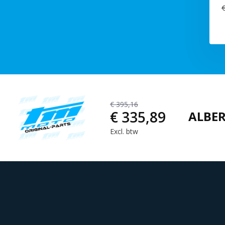
€
€ 395,16
€ 335,89
ALBER
Excl. btw