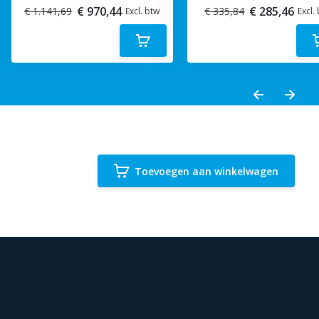
€ 970,44
€ 285,46
€ 1.141,69
€ 335,84
Excl. btw
Excl.
Toevoegen aan winkelwagen