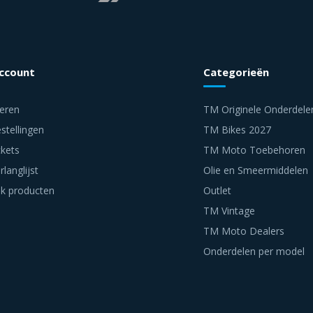
account
Categorieën
reren
TM Originele Onderdele
stellingen
TM Bikes 2027
ckets
TM Moto Toebehoren
rlanglijst
Olie en Smeermiddelen
jk producten
Outlet
TM Vintage
TM Moto Dealers
Onderdelen per model