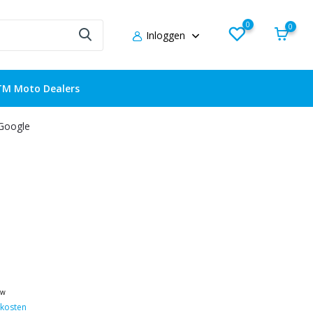
0
0
Inloggen
TM Moto Dealers
 Google
tw
kosten