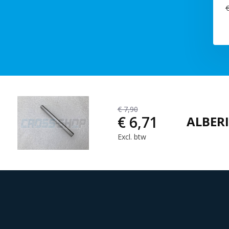
€
€ 7,90
€ 6,71
ALBER
Excl. btw