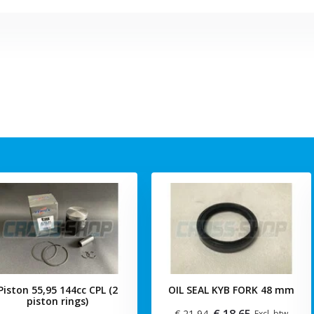
Piston 55,95 144cc CPL (2
OIL SEAL KYB FORK 48 mm
piston rings)
€ 18,65
€ 21,94
Excl. btw