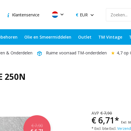
Klantenservice
EUR
behoren
Olie en Smeermiddelen
Outlet
TM Vintage
★
4,7 op
ren & Onderdelen
Ruime voorraad TM-onderdelen
E 250N
AVP
€ 7,90
€ 6,71*
Excl. b
€ 7,90
* Excl. btw Excl.
Verzend
€ 6,71