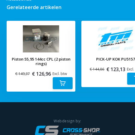
Gerelateerde artikelen
Piston 55,95 144cc CPL (2 piston
PICK-UP KOK PU515
rings)
€ 123,13
€ 144,86
Excl.
€ 126,96
€ 149,37
Excl. btw