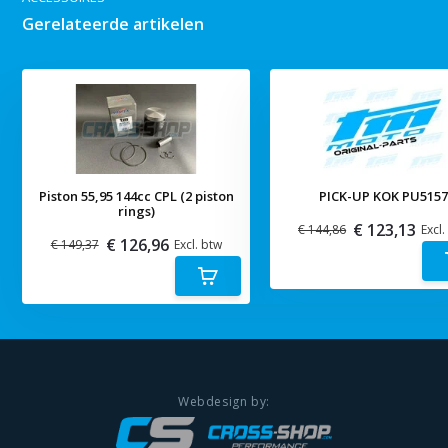
Gerelateerde artikelen
Piston 55,95 144cc CPL (2 piston
PICK-UP KOK PU515
rings)
€ 123,13
€ 144,86
Excl.
€ 126,96
€ 149,37
Excl. btw