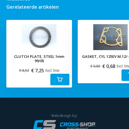
Gerelateerde artikelen
CLUTCH PLATE, STEEL 1mm
GASKET, CYL 125EV M.12/-
99/05
€ 0,68
€ 0,80
Excl. bt
€ 7,25
€ 8,53
Excl. btw