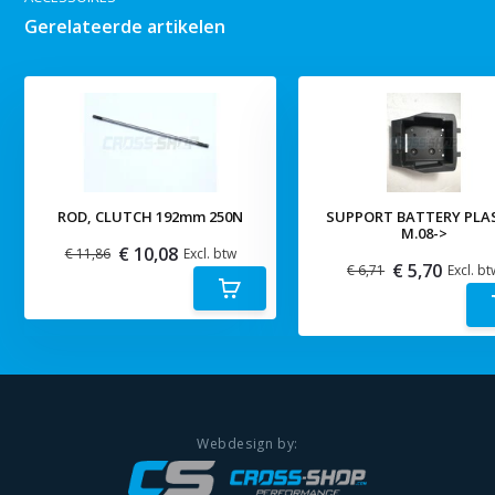
Gerelateerde artikelen
ROD, CLUTCH 192mm 250N
SUPPORT BATTERY PLA
M.08->
€ 10,08
€ 11,86
Excl. btw
€ 5,70
€ 6,71
Excl. bt