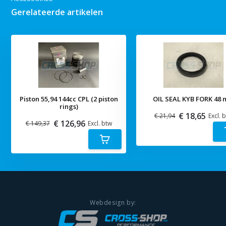
Gerelateerde artikelen
Piston 55,94 144cc CPL (2 piston
OIL SEAL KYB FORK 48
rings)
€ 18,65
€ 21,94
Excl. 
€ 126,96
€ 149,37
Excl. btw