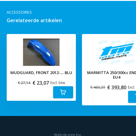
ACCESSOIRES
Gerelateerde artikelen
MUDGUARD, FRONT 2012-.... BLU
MARMITTA 250/300cc EN
EU4
€ 23,07
€ 27,14
Excl. btw
€ 393,80
€ 463,29
Excl.