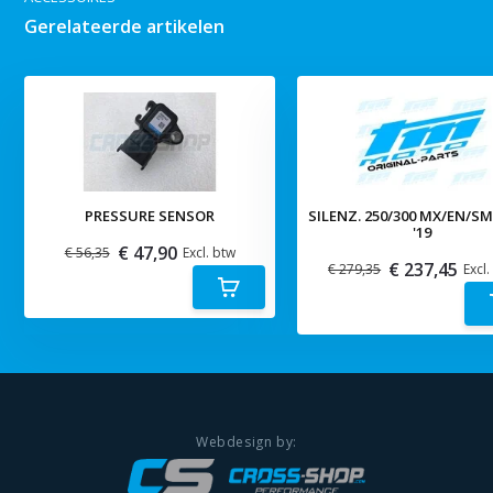
Gerelateerde artikelen
PRESSURE SENSOR
SILENZ. 250/300 MX/EN/S
'19
€ 47,90
€ 56,35
Excl. btw
€ 237,45
€ 279,35
Excl.