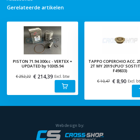
Gerelateerde artikelen
PISTON 71.94 300cc - VERTEX =
TAPPO COPERCHIO ACC. 2
UPDATED by 10305.94
2T MY 2019 (PUO' SOSTI
F49833)
€ 214,39
€ 252,22
Excl. btw
€ 8,90
€ 10,47
Excl. b