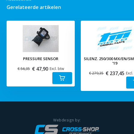
Gerelateerde artikelen
PRESSURE SENSOR
SILENZ. 250/300 MX/EN/S
'19
€ 47,90
€ 56,35
Excl. btw
€ 237,45
€ 279,35
Excl.