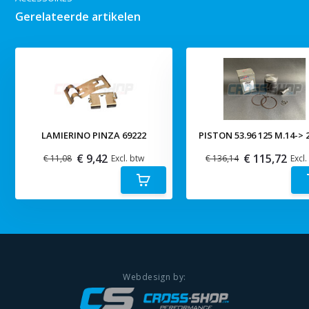
Gerelateerde artikelen
LAMIERINO PINZA 69222
PISTON 53.96 125 M.14-> 2
€ 9,42
€ 115,72
€ 11,08
Excl. btw
€ 136,14
Excl.