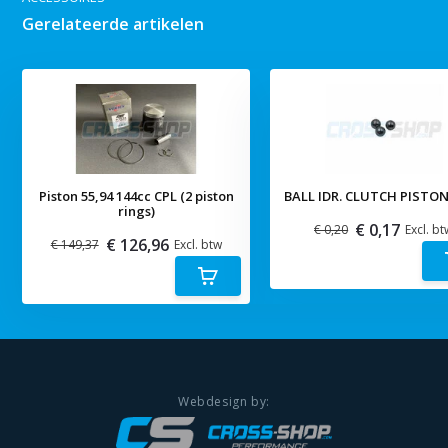
Gerelateerde artikelen
Piston 55,94 144cc CPL (2 piston
BALL IDR. CLUTCH PISTON
rings)
€ 0,17
€ 0,20
Excl. bt
€ 126,96
€ 149,37
Excl. btw