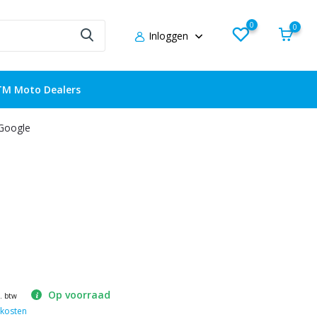
0
0
Inloggen
TM Moto Dealers
 Google
Op voorraad
l. btw
kosten