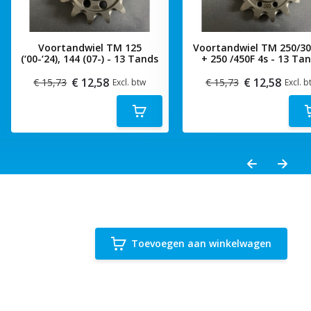
Voortandwiel TM 125
Voortandwiel TM 250/30
(‘00-‘24), 144 (07-) - 13 Tands
+ 250 /450F 4s - 13 Ta
€ 12,58
€ 12,58
€ 15,73
€ 15,73
Excl. btw
Excl. b
Toevoegen aan winkelwagen