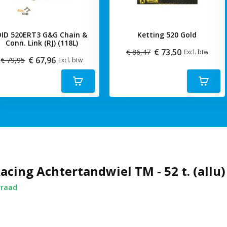
DID 520ERT3 G&G Chain &
Ketting 520 Gold
Conn. Link (RJ) (118L)
€ 73,50
€ 86,47
Excl. btw
€ 67,96
€ 79,95
Excl. btw
acing Achtertandwiel TM - 52 t. (allu)
rraad