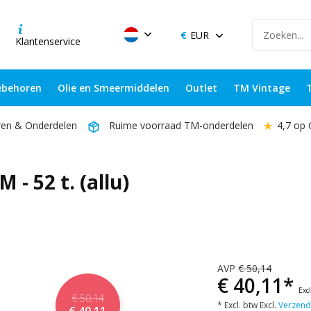
EUR
Klantenservice
behoren
Olie en Smeermiddelen
Outlet
TM Vintage
★
4,7 op
ren & Onderdelen
Ruime voorraad TM-onderdelen
- 52 t. (allu)
AVP
€ 50,14
€ 40,11*
Exc
€ 50,14
* Excl. btw Excl.
Verzend
€ 40,11