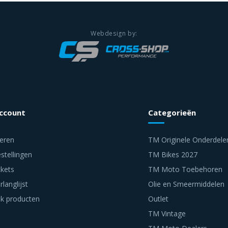
account
Categorieën
reren
TM Originele Onderdele
stellingen
TM Bikes 2027
ckets
TM Moto Toebehoren
rlanglijst
Olie en Smeermiddelen
jk producten
Outlet
TM Vintage