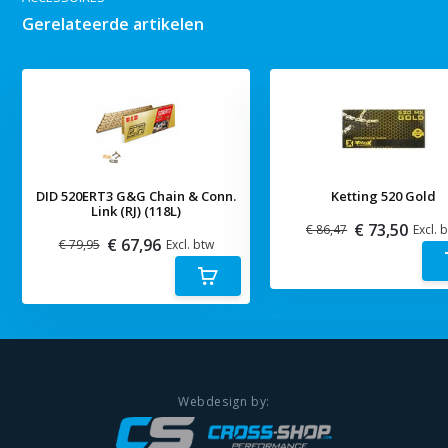
Gerelateerde artikelen
DID 520ERT3 G&G Chain & Conn.
Ketting 520 Gold
Link (RJ) (118L)
€ 73,50
€ 86,47
Excl. 
€ 67,96
€ 79,95
Excl. btw