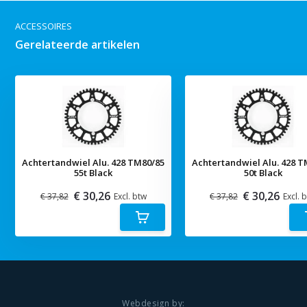
ACCESSOIRES
Gerelateerde artikelen
Achtertandwiel Alu. 428 TM80/85
Achtertandwiel Alu. 428 T
55t Black
50t Black
€ 30,26
€ 30,26
€ 37,82
Excl. btw
€ 37,82
Excl. 