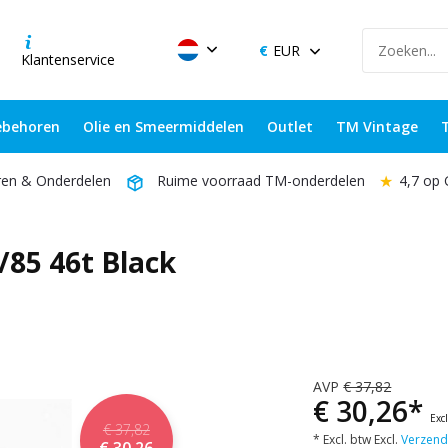
EUR
Klantenservice
behoren
Olie en Smeermiddelen
Outlet
TM Vintage
★
4,7 op
ren & Onderdelen
Ruime voorraad TM-onderdelen
/85 46t Black
AVP
€ 37,82
€ 30,26*
Exc
€ 37,82
* Excl. btw Excl.
Verzend
€ 30,26