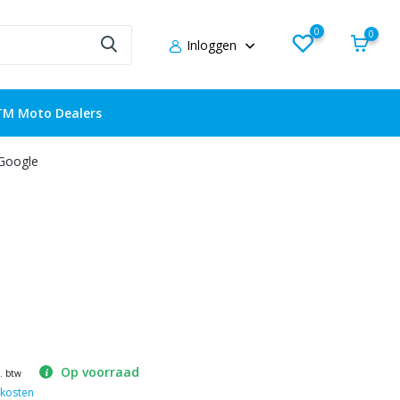
0
0
Inloggen
TM Moto Dealers
 Google
Op voorraad
l. btw
kosten