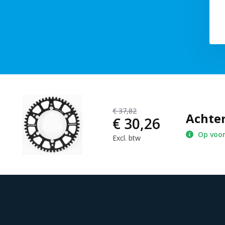
€ 37,82
Achter
€ 30,26
Op voo
Excl. btw