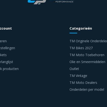
account
Categorieën
reren
TM Originele Onderdele
stellingen
TM Bikes 2027
ckets
TM Moto Toebehoren
rlanglijst
Olie en Smeermiddelen
jk producten
Outlet
TM Vintage
TM Moto Dealers
Onderdelen per model