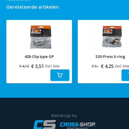
Gerelateerde artikelen
428-Clip type GP
520-Press X-ring
€ 3,51
€ 4,25
€ 4,13
Excl. btw
€ 5,-
Excl. bt