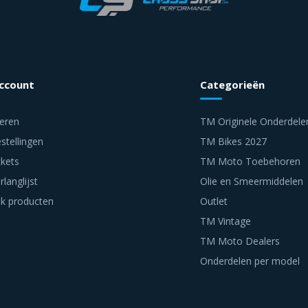
account
Categorieën
reren
TM Originele Onderdele
stellingen
TM Bikes 2027
ckets
TM Moto Toebehoren
rlanglijst
Olie en Smeermiddelen
jk producten
Outlet
TM Vintage
TM Moto Dealers
Onderdelen per model