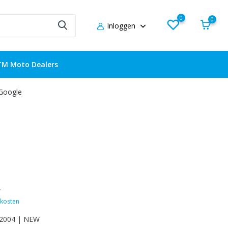
0
0
Inloggen
TM Moto Dealers
 Google
w
kosten
-2004 | NEW